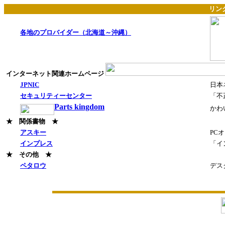
リン
各地のプロバイダー（北海道～沖縄）
インターネット関連ホームページ
JPNIC
日本
セキュリティーセンター
「不
Parts kingdom
かわ
★ 関係書物 ★
アスキー
PC
インプレス
「イ
★ その他 ★
ペタロウ
デス