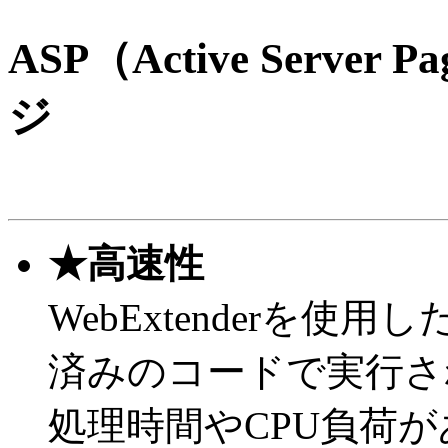
ASP（Active Serv
ジ
★高速性
WebExtenderを
済みのコードで実行さ
処理時間やCPU負荷がありま