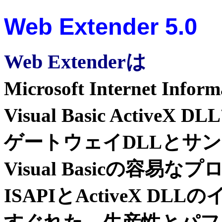
Web Extender 5.0
Web Extender
は
Microsoft Internet Inform
Visual Basic Activ
ゲートウェイDLLとサ
Visual Basicの容易
ISAPIとActiveX D