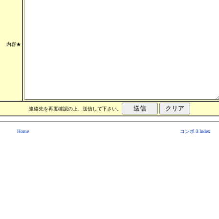
内容★
連絡先を再度確認の上、送信して下さい。
Home
コンポ３Index